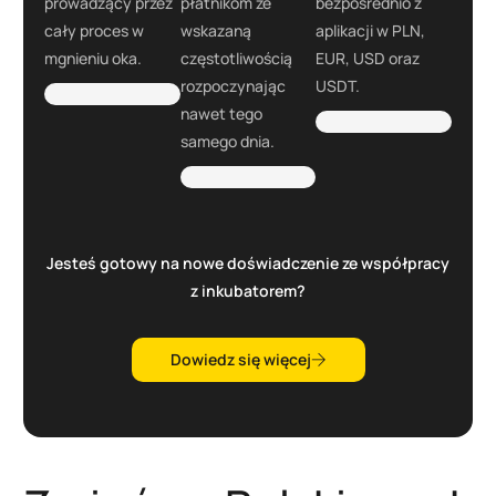
prowadzący przez
płatnikom ze
bezpośrednio z
cały proces w
wskazaną
aplikacji w PLN,
mgnieniu oka.
częstotliwością
EUR, USD oraz
rozpoczynając
USDT.
nawet tego
samego dnia.
Jesteś gotowy na nowe doświadczenie ze współpracy
z inkubatorem?
Dowiedz się więcej