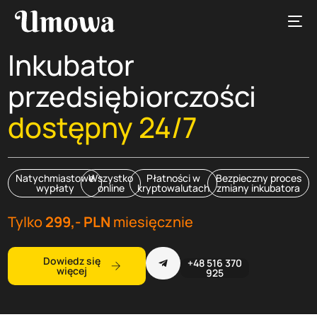
Inkubator
przedsiębiorczości
dostępny 24/7
Natychmiastowe
Wszystko
Płatności w
Bezpieczny proces
wypłaty
online
kryptowalutach
zmiany inkubatora
Po polsku
Tylko
299,- PLN
miesięcznie
Dowiedz się
+48 516 370
więcej
925