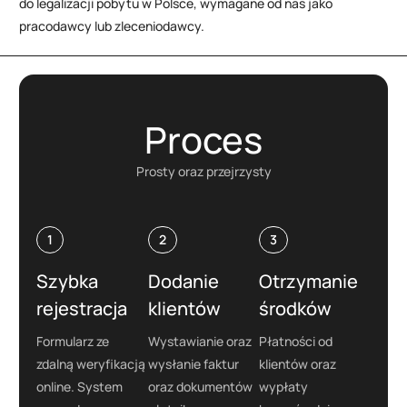
do legalizacji pobytu w Polsce, wymagane od nas jako
pracodawcy lub zleceniodawcy.
Proces
Prosty oraz przejrzysty
1
2
3
Szybka
Dodanie
Otrzymanie
rejestracja
klientów
środków
Formularz ze
Wystawianie oraz
Płatności od
zdalną weryfikacją
wysłanie faktur
klientów oraz
online. System
oraz dokumentów
wypłaty