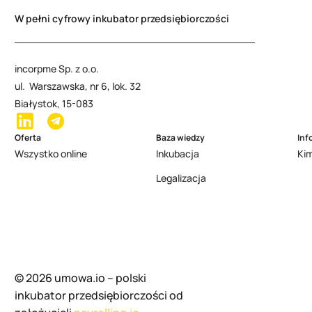
W pełni cyfrowy inkubator przedsiębiorczości
incorpme Sp. z o.o.
ul. Warszawska, nr 6, lok. 32
Białystok, 15-083
Oferta
Baza wiedzy
Inf
Wszystko online
Inkubacja
Ki
Legalizacja
© 2026 umowa.io – polski
inkubator przedsiębiorczości od