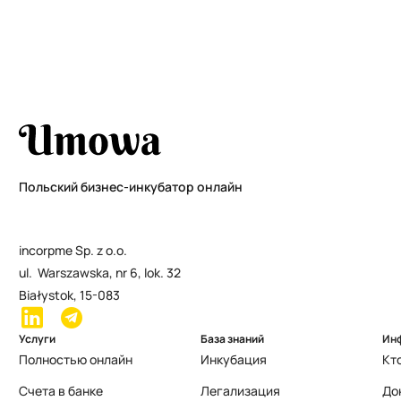
Польский бизнес-инкубатор онлайн
incorpme Sp. z o.o.
ul. Warszawska, nr 6, lok. 32
Białystok, 15-083
Услуги
База знаний
Ин
Полностью онлайн
Инкубация
Кт
Счета в банке
Легализация
До